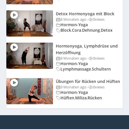
Detox Hormonyoga mit Block
8 Monaten ago
0
views
•
Hormon-Yoga
Block
Cora
Dehnung
Detox
,
,
,
Hormonyoga, Lymphdrüse und
Herzöffnung
8 Monaten ago
0
views
•
Hormon-Yoga
Lymphmassage
Schultern
,
Übungen für Rücken und Hüften
9 Monaten ago
0
views
•
Hormon-Yoga
Hüften
Miliza
Rücken
,
,