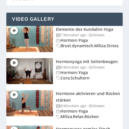
VIDEO GALLERY
Elemente des Kundalini-Yoga
7 Monaten ago
0
views
•
Hormon-Yoga
Brust
dynamisch
Miliza
Stress
,
,
,
Hormonyoga mit Seitenbeugen
8 Monaten ago
0
views
•
Hormon-Yoga
Cora
Schultern
,
Hormone aktivieren und Rücken
stärken
8 Monaten ago
0
views
•
Hormon-Yoga
Miliza
Relax
Rücken
,
,
Hormonyoga gemäss Dinah