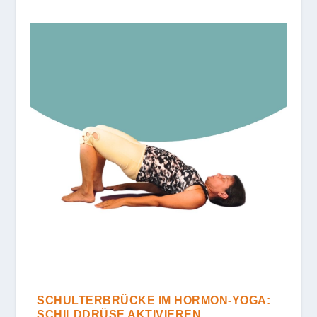
SCHULTERBRÜCKE IM HORMON-YOGA:
SCHILDDRÜSE AKTIVIEREN