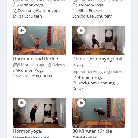
Hormon-Yoga
Hormon-Yoga
Dehnung
,
Hormonyoga
,
Miliza
,
Rücken
,
Miliza
,
Schultern
Schilddrüse
,
Schultern
Hormone und Rücken
Detox Hormonyoga mit
8 Monaten ago
0
views
Block
•
Hormon-Yoga
8 Monaten ago
0
views
•
Miliza
,
Relax
,
Rücken
Hormon-Yoga
Block
,
Cora
,
Dehnung
,
Detox
Hormonyoga,
30 Minuten für die