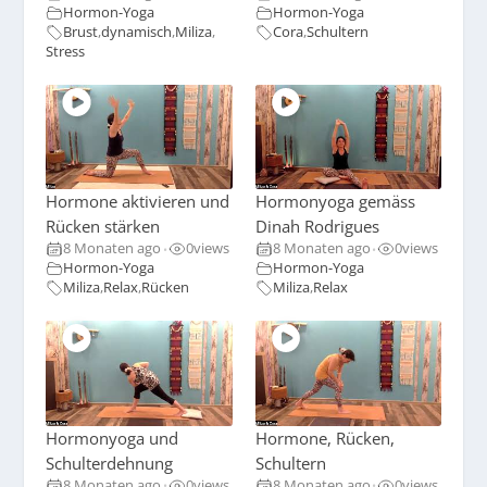
Hormon-Yoga
Hormon-Yoga
Brust
,
dynamisch
,
Miliza
,
Cora
,
Schultern
Stress
Hormone aktivieren und
Hormonyoga gemäss
Rücken stärken
Dinah Rodrigues
8 Monaten ago
0
views
8 Monaten ago
0
views
•
•
Hormon-Yoga
Hormon-Yoga
Miliza
,
Relax
,
Rücken
Miliza
,
Relax
Hormonyoga und
Hormone, Rücken,
Schulterdehnung
Schultern
8 Monaten ago
0
views
8 Monaten ago
0
views
•
•