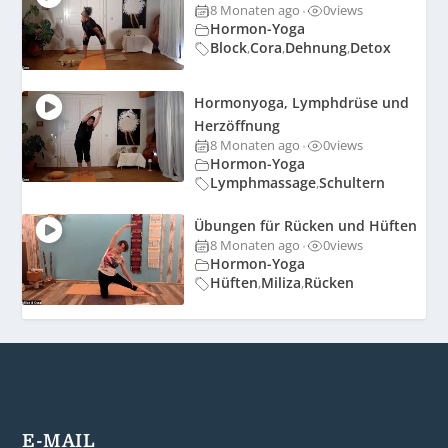
8 Monaten ago
0
views
•
Hormon-Yoga
Block
Cora
Dehnung
Detox
,
,
,
Hormonyoga, Lymphdrüse und
Herzöffnung
8 Monaten ago
0
views
•
Hormon-Yoga
Lymphmassage
Schultern
,
Übungen für Rücken und Hüften
8 Monaten ago
0
views
•
Hormon-Yoga
Hüften
Miliza
Rücken
,
,
E-MAIL