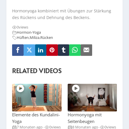
Hormonyoga kombiniert mit Übungen zur Stärkung
des Rückens und Dehnung des Beckens.
0
views
Hormon-Yoga
Hüften
,
Miliza
,
Rücken
RELATED VIDEOS
Elemente des Kundalini-
Hormonyoga mit
Yoga
Seitenbeugen
7 Monaten ago
0
views
8 Monaten ago
0
views
•
•