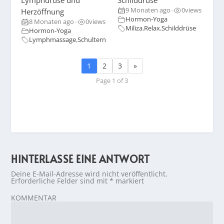
Lymphdrüse und
Schilddrüse
9 Monaten ago
0
views
Herzöffnung
•
Hormon-Yoga
8 Monaten ago
0
views
•
Miliza
,
Relax
,
Schilddrüse
Hormon-Yoga
Lymphmassage
,
Schultern
1
2
3
»
Page 1 of 3
HINTERLASSE EINE ANTWORT
Deine E-Mail-Adresse wird nicht veröffentlicht.
Erforderliche Felder sind mit
*
markiert
KOMMENTAR