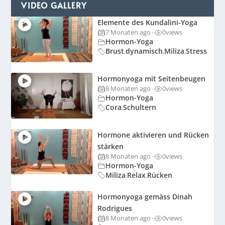
VIDEO GALLERY
Elemente des Kundalini-Yoga
7 Monaten ago
0
views
•
Hormon-Yoga
Brust
dynamisch
Miliza
Stress
,
,
,
Hormonyoga mit Seitenbeugen
8 Monaten ago
0
views
•
Hormon-Yoga
Cora
Schultern
,
Hormone aktivieren und Rücken
stärken
8 Monaten ago
0
views
•
Hormon-Yoga
Miliza
Relax
Rücken
,
,
Hormonyoga gemäss Dinah
Rodrigues
8 Monaten ago
0
views
•