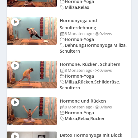
Hormon-Yoga
Miliza
Relax
,
Hormonyoga und
Schulterdehnung
8 Monaten ago
0
views
•
Hormon-Yoga
Dehnung
Hormonyoga
Miliza
,
,
,
Schultern
Hormone, Rücken, Schultern
8 Monaten ago
0
views
•
Hormon-Yoga
Miliza
Rücken
Schilddrüse
,
,
,
Schultern
Hormone und Rücken
8 Monaten ago
0
views
•
Hormon-Yoga
Miliza
Relax
Rücken
,
,
Detox Hormonyoga mit Block