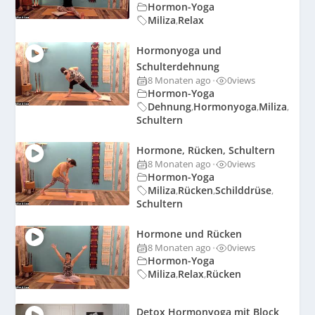
Hormon-Yoga
Miliza
Relax
,
Hormonyoga und
Schulterdehnung
8 Monaten ago
0
views
•
Hormon-Yoga
Dehnung
Hormonyoga
Miliza
,
,
,
Schultern
Hormone, Rücken, Schultern
8 Monaten ago
0
views
•
Hormon-Yoga
Miliza
Rücken
Schilddrüse
,
,
,
Schultern
Hormone und Rücken
8 Monaten ago
0
views
•
Hormon-Yoga
Miliza
Relax
Rücken
,
,
Detox Hormonyoga mit Block