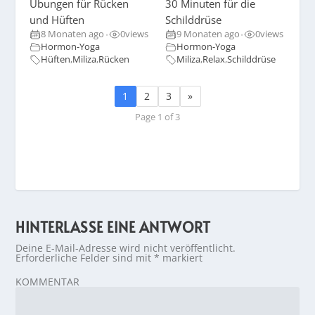
Übungen für Rücken
30 Minuten für die
und Hüften
Schilddrüse
8 Monaten ago
0
views
9 Monaten ago
0
views
•
•
Hormon-Yoga
Hormon-Yoga
Hüften
,
Miliza
,
Rücken
Miliza
,
Relax
,
Schilddrüse
1
2
3
»
Page 1 of 3
HINTERLASSE EINE ANTWORT
Deine E-Mail-Adresse wird nicht veröffentlicht.
Erforderliche Felder sind mit
*
markiert
KOMMENTAR