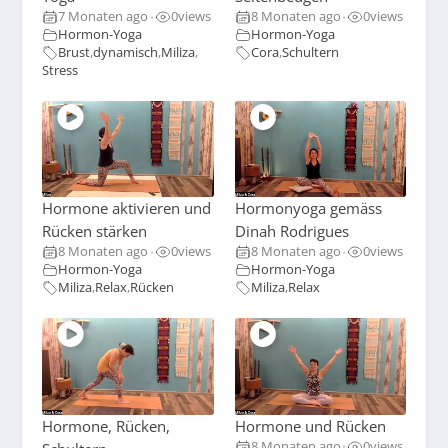
7 Monaten ago
0
views
8 Monaten ago
0
views
•
•
Hormon-Yoga
Hormon-Yoga
Brust
,
dynamisch
,
Miliza
,
Cora
,
Schultern
Stress
Hormone aktivieren und
Hormonyoga gemäss
Rücken stärken
Dinah Rodrigues
8 Monaten ago
0
views
8 Monaten ago
0
views
•
•
Hormon-Yoga
Hormon-Yoga
Miliza
,
Relax
,
Rücken
Miliza
,
Relax
Hormone, Rücken,
Hormone und Rücken
8 Monaten ago
0
views
•