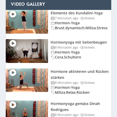
VIDEO GALLERY
Elemente des Kundalini-Yoga
7 Monaten ago
0
views
•
Hormon-Yoga
Brust
dynamisch
Miliza
Stress
,
,
,
Hormonyoga mit Seitenbeugen
8 Monaten ago
0
views
•
Hormon-Yoga
Cora
Schultern
,
Hormone aktivieren und Rücken
stärken
8 Monaten ago
0
views
•
Hormon-Yoga
Miliza
Relax
Rücken
,
,
Hormonyoga gemäss Dinah
Rodrigues
8 Monaten ago
0
views
•