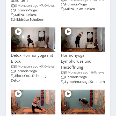
Schultern
Hormon-Yoga
8 Monaten ago
0
views
•
Miliza
,
Relax
,
Rücken
Hormon-Yoga
Miliza
,
Rücken
,
Schilddrüse
,
Schultern
Detox Hormonyoga mit
Hormonyoga,
Block
Lymphdrüse und
8 Monaten ago
0
views
Herzöffnung
•
Hormon-Yoga
8 Monaten ago
0
views
•
Block
,
Cora
,
Dehnung
,
Hormon-Yoga
Detox
Lymphmassage
,
Schultern