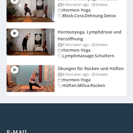
8 Monaten ago
0
views
•
Hormon-Yoga
Block
Cora
Dehnung
Detox
,
,
,
Hormonyoga, Lymphdrüse und
Herzöffnung
8 Monaten ago
0
views
•
Hormon-Yoga
Lymphmassage
Schultern
,
Übungen für Rücken und Hüften
8 Monaten ago
0
views
•
Hormon-Yoga
Hüften
Miliza
Rücken
,
,
E-MAIL