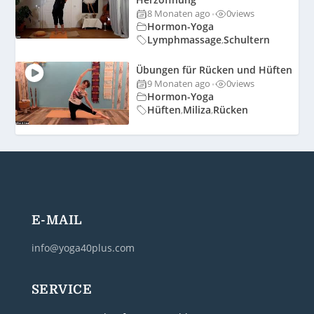
8 Monaten ago
0
views
•
Hormon-Yoga
Lymphmassage
Schultern
,
Übungen für Rücken und Hüften
9 Monaten ago
0
views
•
Hormon-Yoga
Hüften
Miliza
Rücken
,
,
E-MAIL
info@yoga40plus.com
SERVICE