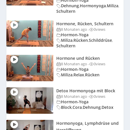
Hormon-Yoga
Dehnung
Hormonyoga
Miliza
,
,
,
Schultern
Hormone, Rücken, Schultern
8 Monaten ago
0
views
•
Hormon-Yoga
Miliza
Rücken
Schilddrüse
,
,
,
Schultern
Hormone und Rücken
8 Monaten ago
0
views
•
Hormon-Yoga
Miliza
Relax
Rücken
,
,
Detox Hormonyoga mit Block
8 Monaten ago
0
views
•
Hormon-Yoga
Block
Cora
Dehnung
Detox
,
,
,
Hormonyoga, Lymphdrüse und
Herzöffnung