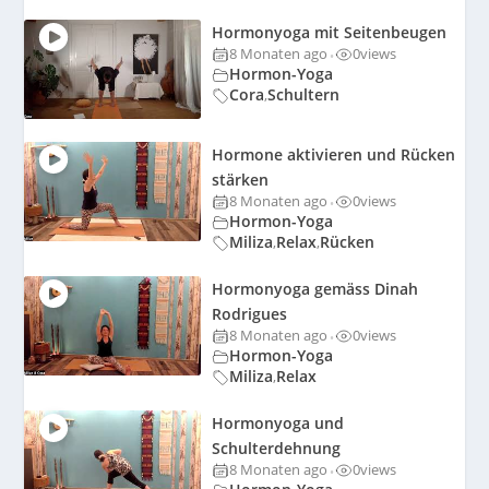
Hormonyoga mit Seitenbeugen
8 Monaten ago
0
views
•
Hormon-Yoga
Cora
Schultern
,
Hormone aktivieren und Rücken
stärken
8 Monaten ago
0
views
•
Hormon-Yoga
Miliza
Relax
Rücken
,
,
Hormonyoga gemäss Dinah
Rodrigues
8 Monaten ago
0
views
•
Hormon-Yoga
Miliza
Relax
,
Hormonyoga und
Schulterdehnung
8 Monaten ago
0
views
•