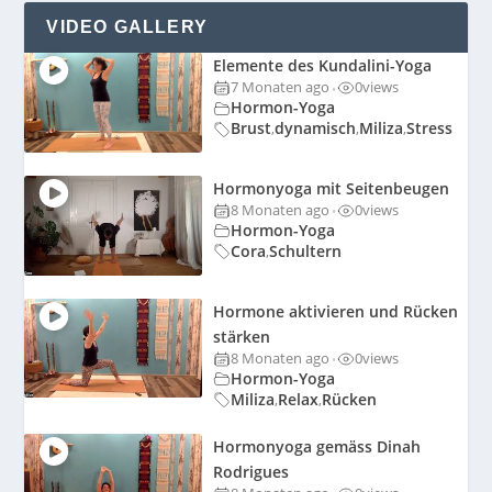
VIDEO GALLERY
Elemente des Kundalini-Yoga
7 Monaten ago
0
views
•
Hormon-Yoga
Brust
dynamisch
Miliza
Stress
,
,
,
Hormonyoga mit Seitenbeugen
8 Monaten ago
0
views
•
Hormon-Yoga
Cora
Schultern
,
Hormone aktivieren und Rücken
stärken
8 Monaten ago
0
views
•
Hormon-Yoga
Miliza
Relax
Rücken
,
,
Hormonyoga gemäss Dinah
Rodrigues