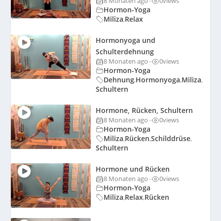
8 Monaten ago
0
views
•
Hormon-Yoga
Miliza
Relax
,
Hormonyoga und
Schulterdehnung
8 Monaten ago
0
views
•
Hormon-Yoga
Dehnung
Hormonyoga
Miliza
,
,
,
Schultern
Hormone, Rücken, Schultern
8 Monaten ago
0
views
•
Hormon-Yoga
Miliza
Rücken
Schilddrüse
,
,
,
Schultern
Hormone und Rücken
8 Monaten ago
0
views
•
Hormon-Yoga
Miliza
Relax
Rücken
,
,