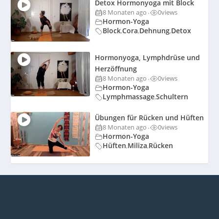
Detox Hormonyoga mit Block
8 Monaten ago
0
views
•
Hormon-Yoga
Block
Cora
Dehnung
Detox
,
,
,
Hormonyoga, Lymphdrüse und
Herzöffnung
8 Monaten ago
0
views
•
Hormon-Yoga
Lymphmassage
Schultern
,
Übungen für Rücken und Hüften
8 Monaten ago
0
views
•
Hormon-Yoga
Hüften
Miliza
Rücken
,
,