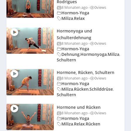
Rodrigues
8 Monaten ago
0
views
•
Hormon-Yoga
Miliza
Relax
,
Hormonyoga und
Schulterdehnung
8 Monaten ago
0
views
•
Hormon-Yoga
Dehnung
Hormonyoga
Miliza
,
,
,
Schultern
Hormone, Rücken, Schultern
8 Monaten ago
0
views
•
Hormon-Yoga
Miliza
Rücken
Schilddrüse
,
,
,
Schultern
Hormone und Rücken
8 Monaten ago
0
views
•
Hormon-Yoga
Miliza
Relax
Rücken
,
,