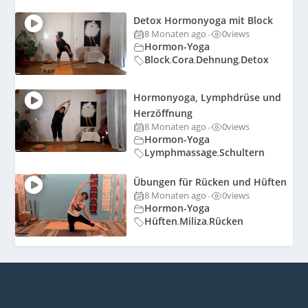
Detox Hormonyoga mit Block
8 Monaten ago
0
views
•
Hormon-Yoga
Block
Cora
Dehnung
Detox
,
,
,
Hormonyoga, Lymphdrüse und
Herzöffnung
8 Monaten ago
0
views
•
Hormon-Yoga
Lymphmassage
Schultern
,
Übungen für Rücken und Hüften
8 Monaten ago
0
views
•
Hormon-Yoga
Hüften
Miliza
Rücken
,
,