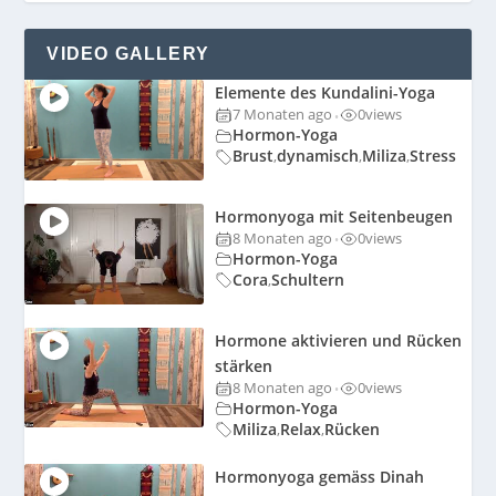
VIDEO GALLERY
Elemente des Kundalini-Yoga
7 Monaten ago
0
views
•
Hormon-Yoga
Brust
dynamisch
Miliza
Stress
,
,
,
Hormonyoga mit Seitenbeugen
8 Monaten ago
0
views
•
Hormon-Yoga
Cora
Schultern
,
Hormone aktivieren und Rücken
stärken
8 Monaten ago
0
views
•
Hormon-Yoga
Miliza
Relax
Rücken
,
,
Hormonyoga gemäss Dinah