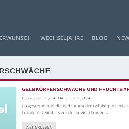
DERWUNSCH
WECHSELJAHRE
BLOG
NEW
ERSCHWÄCHE
GELBKÖRPERSCHWÄCHE UND FRUCHTBAR
Gepostet von
Yoga 40 Plus
|
Sep. 30, 2024
Progesteron und die Bedeutung der Gelbkörperschwäc
Frauen mit Kinderwunsch Für viele Frauen...
WEITERLESEN