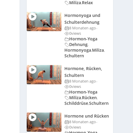
Miliza
Relax
,
Hormonyoga und
Schulterdehnung
8 Monaten ago
•
0
views
Hormon-Yoga
Dehnung
,
Hormonyoga
Miliza
,
,
Schultern
Hormone, Rücken,
Schultern
8 Monaten ago
•
0
views
Hormon-Yoga
Miliza
Rücken
,
,
Schilddrüse
Schultern
,
Hormone und Rücken
8 Monaten ago
•
0
views
Hormon-Yoga