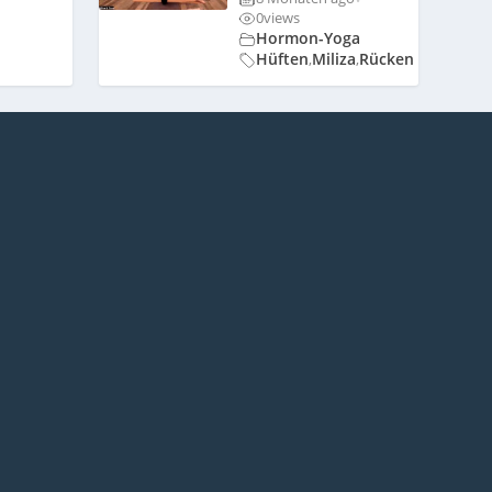
0
views
Hormon-Yoga
Hüften
Miliza
Rücken
,
,