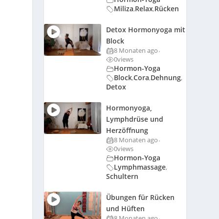
Miliza
Relax
Rücken
,
,
Detox Hormonyoga mit
Block
8 Monaten ago
•
0
views
Hormon-Yoga
Block
Cora
Dehnung
,
,
,
Detox
Hormonyoga,
Lymphdrüse und
Herzöffnung
8 Monaten ago
•
0
views
Hormon-Yoga
Lymphmassage
,
Schultern
Übungen für Rücken
und Hüften
8 Monaten ago
•