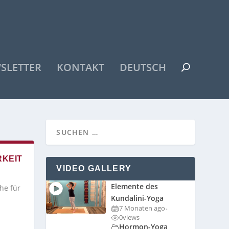
SLETTER
KONTAKT
DEUTSCH
KEIT
VIDEO GALLERY
Elemente des
he für
Kundalini-Yoga
7 Monaten ago
•
0
views
Hormon-Yoga