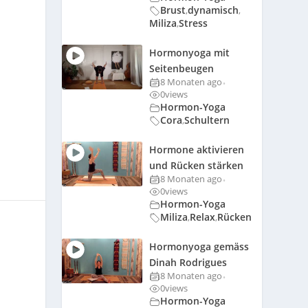
Brust
dynamisch
,
,
Miliza
Stress
,
Hormonyoga mit
Seitenbeugen
8 Monaten ago
•
0
views
Hormon-Yoga
Cora
Schultern
,
Hormone aktivieren
und Rücken stärken
8 Monaten ago
•
0
views
Hormon-Yoga
Miliza
Relax
Rücken
,
,
Hormonyoga gemäss
Dinah Rodrigues
8 Monaten ago
•
0
views
Hormon-Yoga