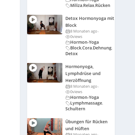
Miliza
Relax
Rücken
,
,
Detox Hormonyoga mit
Block
8 Monaten ago
•
0
views
Hormon-Yoga
Block
Cora
Dehnung
,
,
,
Detox
Hormonyoga,
Lymphdrüse und
Herzöffnung
8 Monaten ago
•
0
views
Hormon-Yoga
Lymphmassage
,
Schultern
Übungen für Rücken
und Hüften
8 Monaten ago
•