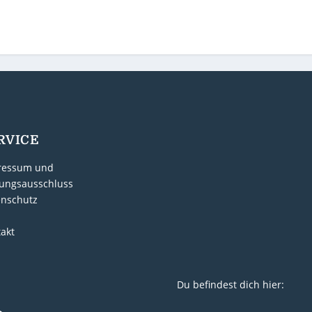
RVICE
ressum und
ungsausschluss
enschutz
akt
Du befindest dich hier: