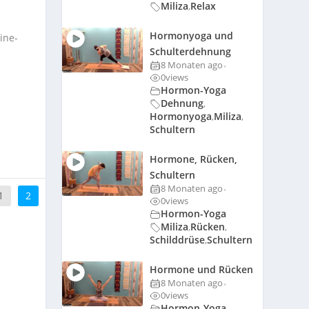
Miliza
Relax
,
Hormonyoga und
ine-
Schulterdehnung
8 Monaten ago
•
0
views
Hormon-Yoga
Dehnung
,
Hormonyoga
Miliza
,
,
Schultern
Hormone, Rücken,
Schultern
8 Monaten ago
•
1
2
0
views
Hormon-Yoga
Miliza
Rücken
,
,
Schilddrüse
Schultern
,
Hormone und Rücken
8 Monaten ago
•
0
views
Hormon-Yoga