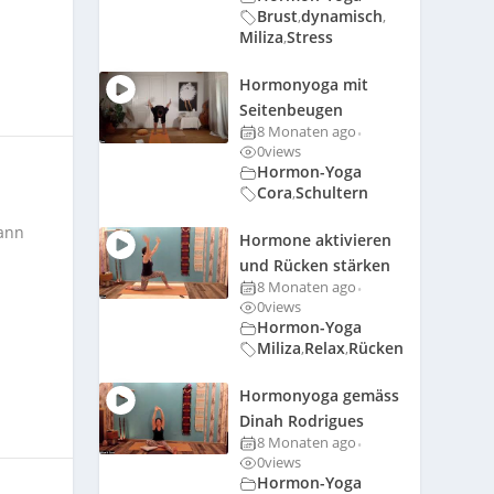
Brust
dynamisch
,
,
Miliza
Stress
,
Hormonyoga mit
Seitenbeugen
8 Monaten ago
•
0
views
Hormon-Yoga
Cora
Schultern
,
kann
Hormone aktivieren
und Rücken stärken
8 Monaten ago
•
0
views
Hormon-Yoga
Miliza
Relax
Rücken
,
,
Hormonyoga gemäss
Dinah Rodrigues
8 Monaten ago
•
0
views
Hormon-Yoga