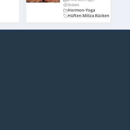
0
views
Hormon-Yoga
Hüften
Miliza
Rücken
,
,