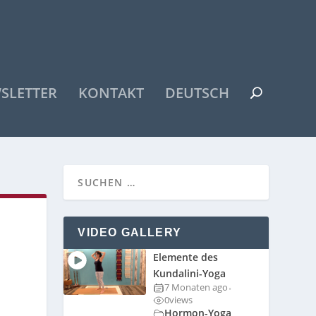
SLETTER
KONTAKT
DEUTSCH
VIDEO GALLERY
Elemente des
Kundalini-Yoga
7 Monaten ago
•
0
views
Hormon-Yoga