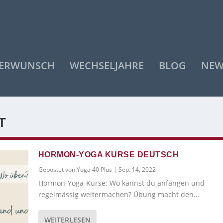
DERWUNSCH
WECHSELJAHRE
BLOG
NEW
T
HORMON-YOGA KURSE DEUTSCH
Gepostet von
Yoga 40 Plus
|
Sep. 14, 2022
Hormon-Yoga-Kurse: Wo kannst du anfangen und
regelmässig weitermachen? Übung macht den...
WEITERLESEN