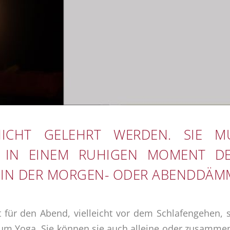
ICHT GELEHRT WERDEN. SIE MU
 IN EINEM RUHIGEN MOMENT DES 
 IN DER MORGEN- ODER ABENDDÄM
kt für den Abend, vielleicht vor dem Schlafengehen, 
ezum Yoga, Sie können sie auch alleine oder zusamme