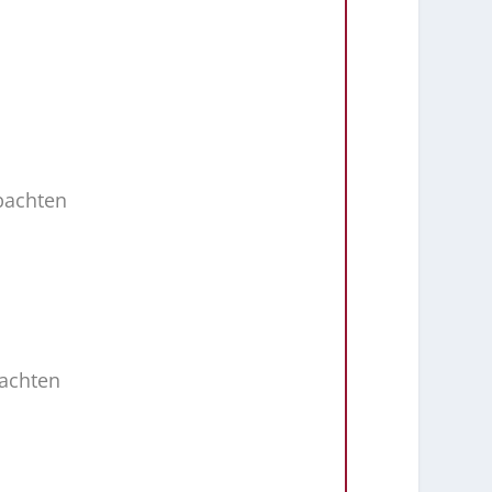
bachten
bachten