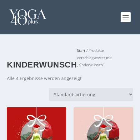
Start
/ Produkte
verschlagwortet mit
KINDERWUNSCH
„Kinderwunsch“
Alle 4 Ergebnisse werden angezeigt